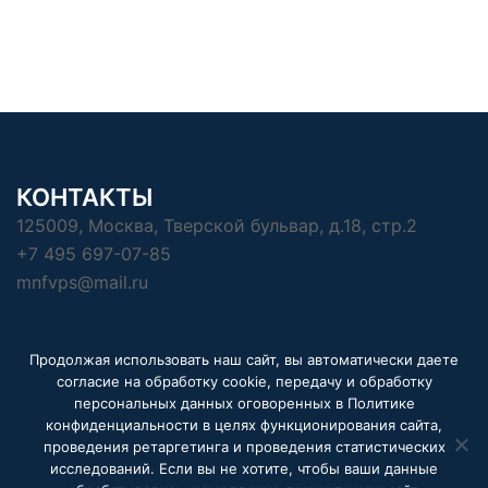
КОНТАКТЫ
125009, Москва, Тверской бульвар, д.18, стр.2
+7 495 697-07-85
mnfvps@mail.ru
Продолжая использовать наш сайт, вы автоматически даете
Страница Политики конфиденциальности
согласие на обработку cookie, передачу и обработку
персональных данных оговоренных в Политике
конфиденциальности в целях функционирования сайта,
проведения ретаргетинга и проведения статистических
исследований. Если вы не хотите, чтобы ваши данные