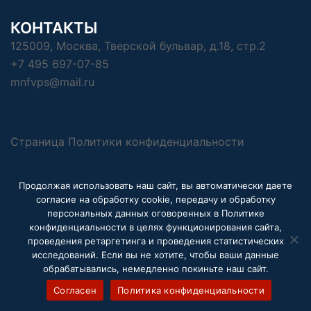
КОНТАКТЫ
125009, Москва, Тверской бульвар, д.18, стр.2
+7 495 697-07-85
mnfvps@mail.ru
Страница Политики конфиденциальности
Продолжая использовать наш сайт, вы автоматически даете
согласие на обработку cookie, передачу и обработку
персональных данных оговоренных в Политике
© 2026 ВЕЧНАЯ ПАМЯТЬ СОЛДАТАМ. На
конфиденциальности в целях функционирования сайта,
платформе
Sydney
проведения ретаргетинга и проведения статистических
исследований. Если вы не хотите, чтобы ваши данные
обрабатывались, немедленно покиньте наш сайт.
Согласен
Политика конфиденциальности